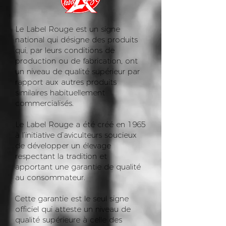
Le Label Rouge est un signe
national qui désigne des produits
qui, par leurs conditions de
production ou de fabrication, ont
un niveau de qualité supérieur par
rapport aux autres produits
similaires habituellement
commercialisés.
Le Label Rouge a été créé en 1965
à l’initiative d’aviculteurs soucieux
de développer un élevage
respectant la tradition et
apportant une garantie de qualité
au consommateur.
Cette garantie est le seul signe
officiel qui atteste un niveau de
qualité supérieure à celle des