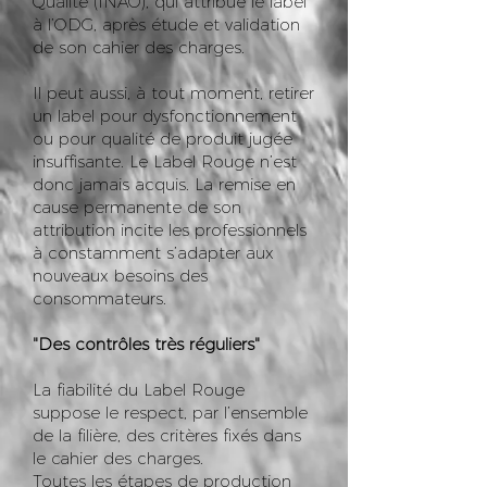
Qualité (INAO), qui attribue le label
à l’ODG, après étude et validation
de son cahier des charges.
Il peut aussi, à tout moment, retirer
un label pour dysfonctionnement
ou pour qualité de produit jugée
insuffisante. Le Label Rouge n’est
donc jamais acquis. La remise en
cause permanente de son
attribution incite les professionnels
à constamment s’adapter aux
nouveaux besoins des
consommateurs.
"Des contrôles très réguliers"
La fiabilité du Label Rouge
suppose le respect, par l’ensemble
de la filière, des critères fixés dans
le cahier des charges.
Toutes les étapes de production