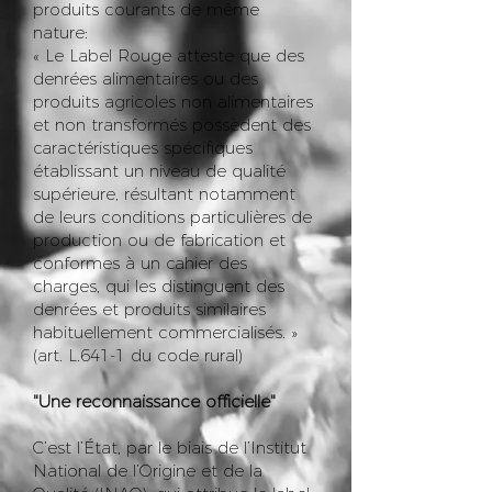
produits courants de même
nature:
« Le Label Rouge atteste que des
denrées alimentaires ou des
produits agricoles non alimentaires
et non transformés possèdent des
caractéristiques spécifiques
établissant un niveau de qualité
supérieure, résultant notamment
de leurs conditions particulières de
production ou de fabrication et
conformes à un cahier des
charges, qui les distinguent des
denrées et produits similaires
habituellement commercialisés. »
(art. L.641-1 du code rural)
"Une reconnaissance officielle"
C’est l’État, par le biais de l’Institut
National de l’Origine et de la