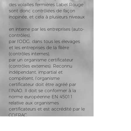
des volailles fermières Label Rouge
sont donc contrôlées de façon
inopinée, et cela à plusieurs niveaux
:
en interne par les entreprises (auto-
contrôles),
par l’ODG, dans tous les élevages
et les entreprises de la filière
(contrôles internes),
par un organisme certificateur
(contrôles externes). Reconnu
indépendant, impartial et
compétent, l’organisme
certificateur doit être agréé par
l’INAO. Il doit se conformer à la
norme européenne EN 45011
relative aux organismes
certificateurs et est accrédité par le
COFRAC.
Les contrôles portent sur le mode
de production ainsi que sur les