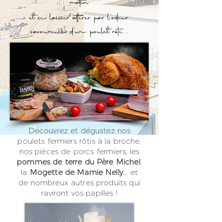
matin
et se laisser attirer par l’odeur
savoureuse d’un poulet rôti...
Découvrez et dégustez nos
poulets fermiers rôtis à la broche,
nos pièces de porcs fermiers,
les
pommes de terre du Père Michel
,
la
Mogette de Mamie Nelly
... et
de nombreux autres produits
qui
raviront vos papilles !